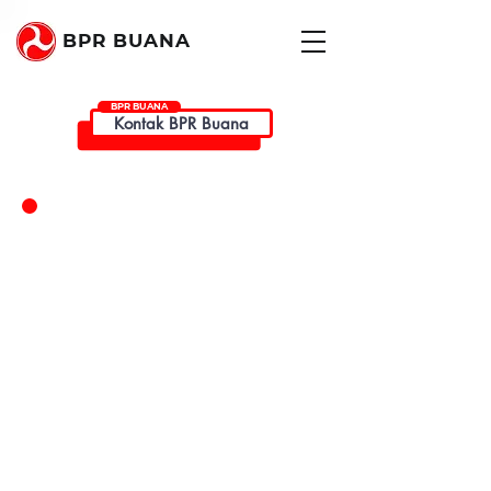
BPR BUANA
BPR BUANA
Kontak BPR Buana
Cerita Kami
BPR Buana
didirikan di tahun 1989
dan merupakan lembaga
keuangan perbankan yang
terdaftar dan diawasi oleh OJK.
BPR Buana juga merupakan bank
peserta penjaminan simpanan LPS.