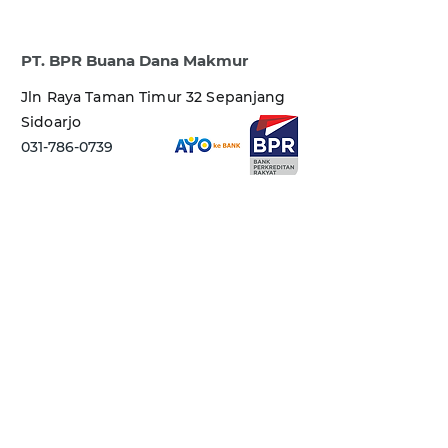
PT. BPR Buana Dana Makmur
Jln Raya Taman Timur 32 Sepanjang
Sidoarjo
031-786-0739
BPR BUANA
merupakan
peserta penjaminan
LPS.Maksimum nilai
simpanan yang dijamin
LPS per nasabah per
bank adalah Rp 2 miliar
Klik disini
BPR BUANA
terdaftar dan
diawasi oleh Otoritas Jasa