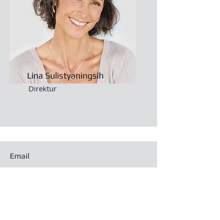
Lina Sulistyaningsih
Direktur
Email
bprbuana.com
Call